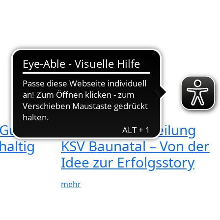
08.06.2025
 Günstig
50 Jahre Skiabteilung
haltig
KSV Baunatal – Von der
Idee zur Erfolgsstory
mehr