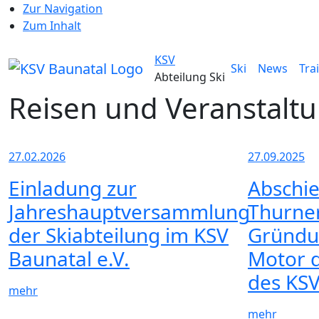
Zur Navigation
Zum Inhalt
KSV
Ski
News
Tra
Abteilung Ski
Reisen und Veranstalt
27.02.2026
27.09.2025
Einladung zur
Abschie
Jahreshauptversammlung
Thurner
der Skiabteilung im KSV
Gründu
Baunatal e.V.
Motor d
des KSV
mehr
mehr