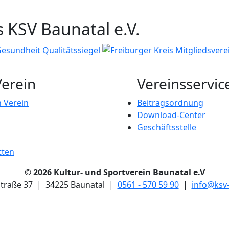
s KSV Baunatal e.V.
Verein
Vereinsservic
 Verein
Beitragsordnung
Download-Center
Geschäftsstelle
tten
© 2026 Kultur- und Sportverein Baunatal e.V
 Straße 37 | 34225 Baunatal |
0561 - 570 59 90
|
info@ksv