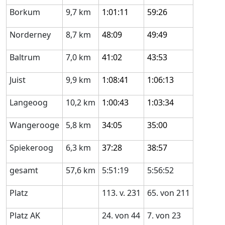
Borkum
9,7 km
1:01:11
59:26
Norderney
8,7 km
48:09
49:49
Baltrum
7,0 km
41:02
43:53
Juist
9,9 km
1:08:41
1:06:13
Langeoog
10,2 km
1:00:43
1:03:34
Wangerooge
5,8 km
34:05
35:00
Spiekeroog
6,3 km
37:28
38:57
gesamt
57,6 km
5:51:19
5:56:52
Platz
113. v. 231
65. von 211
Platz AK
24. von 44
7. von 23