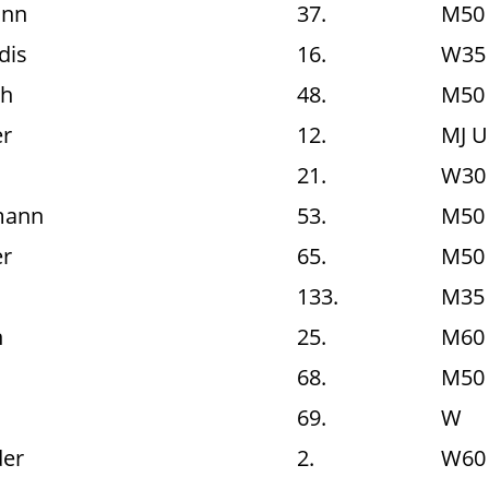
ann
37.
M50
dis
16.
W35
ch
48.
M50
r
12.
MJ U
21.
W30
mann
53.
M50
r
65.
M50
133.
M35
n
25.
M60
68.
M50
69.
W
der
2.
W60