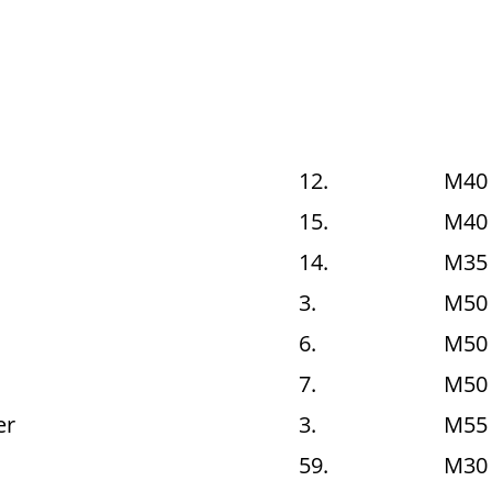
12.
M40
15.
M40
14.
M35
3.
M50
6.
M50
7.
M50
er
3.
M55
59.
M30