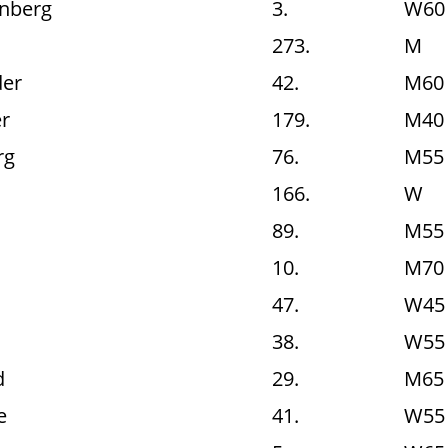
nberg
3.
W60
273.
M
der
42.
M60
r
179.
M40
rg
76.
M55
166.
W
89.
M55
10.
M70
47.
W45
38.
W55
d
29.
M65
e
41.
W55