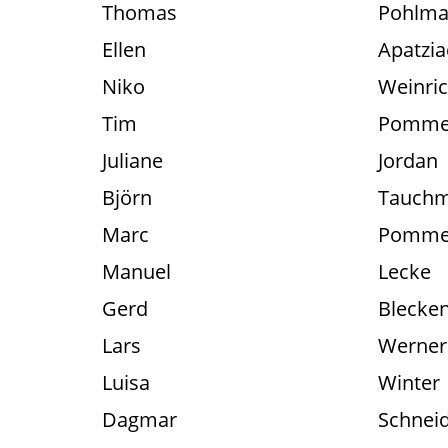
Thomas
Pohlm
Ellen
Apatzia
Niko
Weinri
Tim
Pomme
Juliane
Jordan
Björn
Tauch
Marc
Pomme
Manuel
Lecke
Gerd
Blecke
Lars
Werner
Luisa
Winter
Dagmar
Schnei