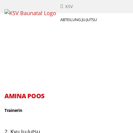
KSV
ABTEILUNG JU-JUTSU
AMINA POOS
Trainerin
2. Kyu Ju-Jutsu